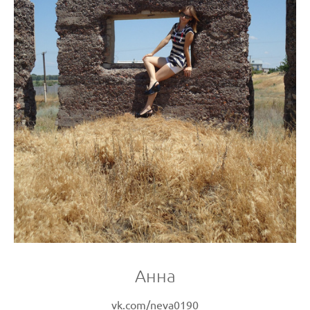
Анна
vk.com/neva0190